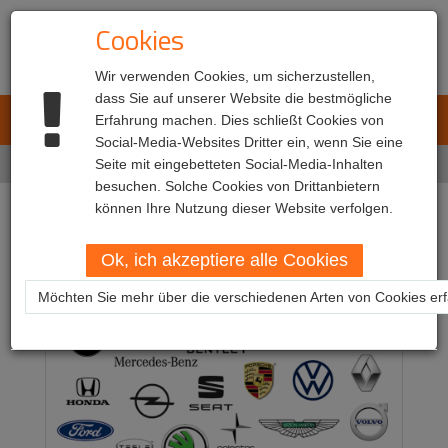
Cookies
Wir verwenden Cookies, um sicherzustellen,
dass Sie auf unserer Website die bestmögliche
L.E.T. Automotive
Erfahrung machen. Dies schließt Cookies von
Toggl
Social-Media-Websites Dritter ein, wenn Sie eine
navig
Home
Seite mit eingebetteten Social-Media-Inhalten
Über uns
besuchen. Solche Cookies von Drittanbietern
können Ihre Nutzung dieser Website verfolgen.
Über uns
Ok, ich akzeptiere alle Cookies
Möchten Sie mehr über die verschiedenen Arten von Cookies er