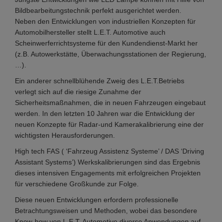
Bildbearbeitungstechnik perfekt ausgerichtet werden.
Neben den Entwicklungen von industriellen Konzepten für
Automobilhersteller stellt L.E.T. Automotive auch
Scheinwerferrichtsysteme für den Kundendienst-Markt her
(z.B. Autowerkstätte, Überwachungsstationen der Regierung,
…).
Ein anderer schnellblühende Zweig des L.E.T.Betriebs
verlegt sich auf die riesige Zunahme der
Sicherheitsmaßnahmen, die in neuen Fahrzeugen eingebaut
werden. In den letzten 10 Jahren war die Entwicklung der
neuen Konzepte für Radar-und Kamerakalibrierung eine der
wichtigsten Herausforderungen.
High tech FAS ( ‘Fahrzeug Assistenz Systeme’ / DAS ‘Driving
Assistant Systems’) Werkskalibrierungen sind das Ergebnis
dieses intensiven Engagements mit erfolgreichen Projekten
für verschiedene Großkunde zur Folge.
Diese neuen Entwicklungen erfordern professionelle
Betrachtungsweisen und Methoden, wobei das besondere
Know-how von L.E.T. Automotive diverse Anwendungen auf