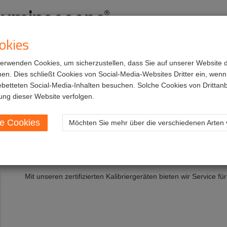
okies
verwenden Cookies, um sicherzustellen, dass Sie auf unserer Website 
ienstleistungen
Arbeitsmöglichkeiten
n. Dies schließt Cookies von Social-Media-Websites Dritter ein, wenn 
ebetteten Social-Media-Inhalten besuchen. Solche Cookies von Drittanb
tifizierung
ung dieser Website verfolgen.
le Cookies
Möchten Sie mehr über die verschiedenen Arten 
izierung
Mit unseren zertifizierten Kalibriergeräten bieten wir Service für