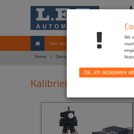
Co
Wir 
Home
Über uns
Märkte
Produkte
D
mache
eing
Home
Dienstleistungen
Kalibrierung und Zer
Nutz
Ok, ich akzeptiere al
Kalibrierung und Zertif