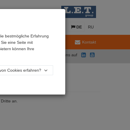
EN
NL
FR
DE
RU
die bestmögliche Erfahrung
Wartung
Kontakt
Sie eine Seite mit
ietern können Ihre
Folgen Sie uns auf
von Cookies erfahren?
 Dritte an.