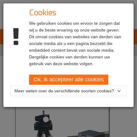
Cookies
We gebruiken cookies om ervoor te zorgen dat
wij u de beste ervaring op onze website geven.
L.E.T. Automotive
Dit omvat cookies van websites van derden van
Toggl
sociale media als u een pagina bezoekt die
navig
Home
embedded content bevat van sociale media.
Markten
Kalibratie- & certificatiecentra
Dergelijke cookies van derden kunnen uw
gebruik van deze website volgen.
Kalibratie- &
Ok, ik accepteer alle cookies
certificatiecentra
Meer weten over de verschillende soorten cookies?