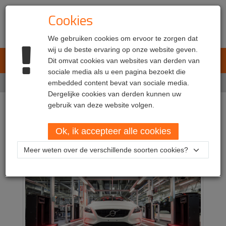
Cookies
We gebruiken cookies om ervoor te zorgen dat
wij u de beste ervaring op onze website geven.
L.E.T. Automotive
Dit omvat cookies van websites van derden van
Toggl
sociale media als u een pagina bezoekt die
navig
Home
embedded content bevat van sociale media.
Producten
Sensor aiming (DAS)
Dergelijke cookies van derden kunnen uw
gebruik van deze website volgen.
Sensor aiming (ADAS)
Ok, ik accepteer alle cookies
Meer weten over de verschillende soorten cookies?