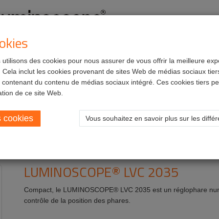
okies
utilisons des cookies pour nous assurer de vous offrir la meilleure exp
ts
Services
Carrières
Cela inclut les cookies provenant de sites Web de médias sociaux tiers
 contenant du contenu de médias sociaux intégré. Ces cookies tiers pe
ope LVC 2035
sation de ce site Web.
s cookies
Vous souhaitez en savoir plus sur les diffé
5
LUMINOSCOPE® LVC 2035
Compact, le LUMINOSCOPE® LVC 2035 est un réglophare numéri
contrôle de la position des phares.