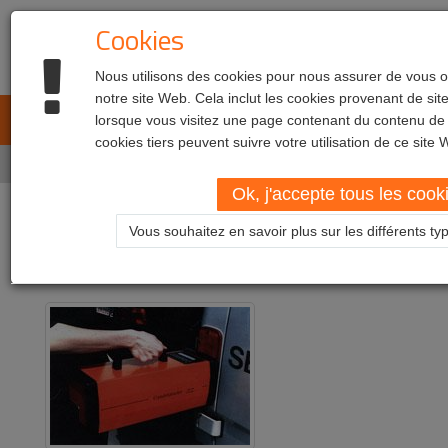
Cookies
Nous utilisons des cookies pour nous assurer de vous of
notre site Web. Cela inclut les cookies provenant de si
L.E.T. Automotive
lorsque vous visitez une page contenant du contenu de
Toggl
cookies tiers peuvent suivre votre utilisation de ce site 
navig
Home
Produits
Contrôle des phares arrière
Ok, j'accepte tous les cook
Contrôle des phares arrière
Vous souhaitez en savoir plus sur les différents t