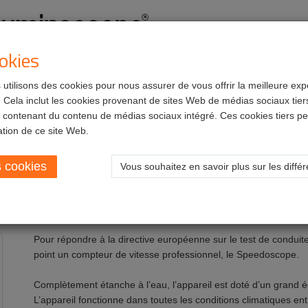
okies
utilisons des cookies pour nous assurer de vous offrir la meilleure exp
ts
Services
Carrières
Cela inclut les cookies provenant de sites Web de médias sociaux tiers
 contenant du contenu de médias sociaux intégré. Ces cookies tiers pe
sation de ce site Web.
s cookies
Vous souhaitez en savoir plus sur les diffé
Pour répondre à la directive européenne sur le test de conduit
point un compteur de vitesse professionnel, le Speedoscope.
Complètement étanche à l’eau, l’appareil est doté d’un grand é
L’appareil fonctionne dans toutes les conditions climatiques en