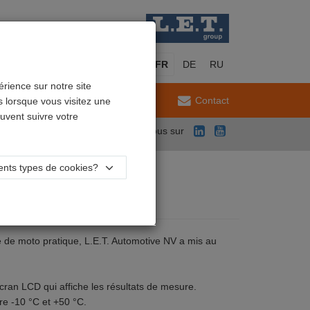
EN
NL
FR
DE
RU
érience sur notre site
Maintenance
Contact
 lorsque vous visitez une
uvent suivre votre
Suivez-nous sur
rents types de cookies?
e de moto pratique, L.E.T. Automotive NV a mis au
cran LCD qui affiche les résultats de mesure.
tre -10 °C et +50 °C.