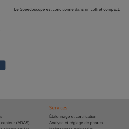
Le Speedoscope est conditionné dans un coffret compact.
Services
es
Étalonnage et certification
 capteur (ADAS)
Analyse et réglage de phares
s phares arrière
Maintenance préventive