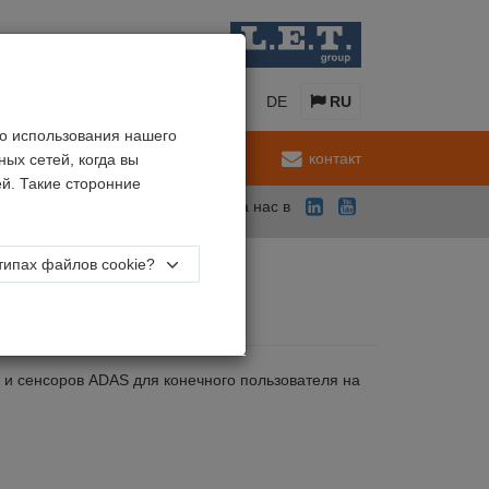
EN
NL
FR
DE
RU
о использования нашего
обслуживание
контакт
ых сетей, когда вы
й. Такие сторонние
Подпишитесь на нас в
типах файлов cookie?
и сенсоров ADAS для конечного пользователя на