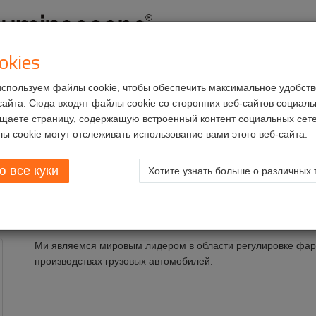
okies
спользуем файлы cookie, чтобы обеспечить максимальное удобств
кты
Сервисы
Возможности трудоустройства
сайта. Сюда входят файлы cookie со сторонних веб-сайтов социальн
щаете страницу, содержащую встроенный контент социальных сете
ельные фабрики
Заводы по сборке грузовых автомобилей
ы cookie могут отслеживать использование вами этого веб-сайта.
 все куки
Хотите узнать больше о различных 
рузовых автомобилей
Ми являемся мировым лидером в области регулировке фар 
производствах грузовых автомобилей.