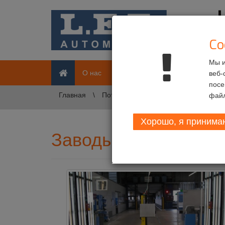
Co
Мы и
Главная
О нас
Потребители
Наши проду
веб-
посе
Главная
Потребители
Автомобилестроит
файл
Хорошо, я принимаю
Заводы по сборке г