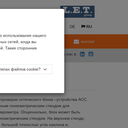
EN
NL
FR
DE
RU
о использования нашего
обслуживание
контакт
ых сетей, когда вы
й. Такие сторонние
Подпишитесь на нас в
типах файлов cookie?
 проверки оптического блока –устройства ACC.
чным гониометрическим стендом для
икрометра. Опционально, блок может быть
иометрическим стендом. На верхнем стенде,
 большой точностью угла наклона и,