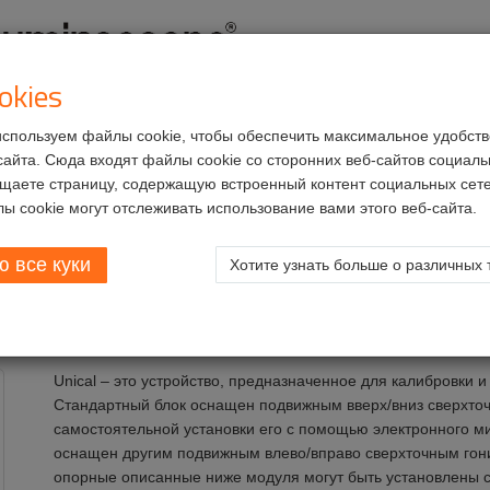
okies
спользуем файлы cookie, чтобы обеспечить максимальное удобств
кты
Сервисы
Возможности трудоустройства
сайта. Сюда входят файлы cookie со сторонних веб-сайтов социальн
щаете страницу, содержащую встроенный контент социальных сете
ля калибровки
Unical
ы cookie могут отслеживать использование вами этого веб-сайта.
 все куки
Хотите узнать больше о различных 
Unical – это устройство, предназначенное для калибровки и
Стандартный блок оснащен подвижным вверх/вниз сверхто
самостоятельной установки его с помощью электронного м
оснащен другим подвижным влево/вправо сверхточным гон
опорные описанные ниже модуля могут быть установлены с