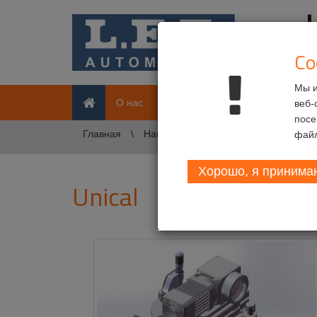
Co
Мы и
Главная
О нас
Потребители
Наши проду
веб-
посе
Главная
Наши продукты
Оборудование д
файл
Хорошо, я принимаю
Unical