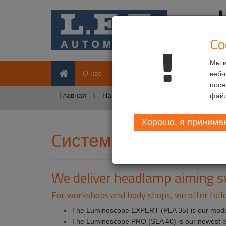
Co
Мы и
Главная
О нас
Потребители
Наши проду
веб-
посе
Главная
Наши продукты
Cистемы регули
файл
Хорошо, я принимаю
Cистемы регулировк
We deliver headlamp aiming sy
For workshops and body shops, we offer foll
The Luminoscope EXPERT (PLA 35) is our modern
The Luminoscope PRO (SLA 40) is our newest elec