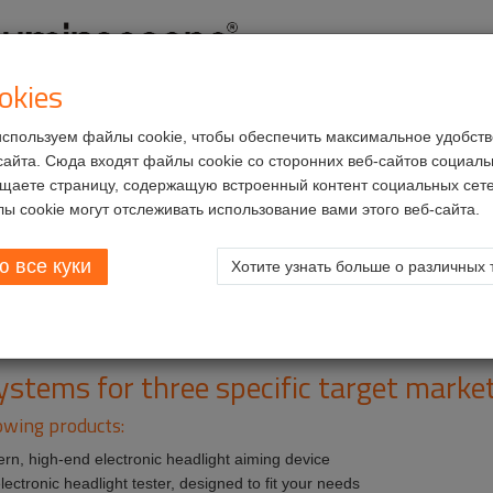
okies
спользуем файлы cookie, чтобы обеспечить максимальное удобств
кты
Сервисы
Возможности трудоустройства
сайта. Сюда входят файлы cookie со сторонних веб-сайтов социальн
щаете страницу, содержащую встроенный контент социальных сете
ровки фар
ы cookie могут отслеживать использование вами этого веб-сайта.
 все куки
Хотите узнать больше о различных 
и фар
stems for three specific target market
owing products:
, high-end electronic headlight aiming device
tronic headlight tester, designed to fit your needs