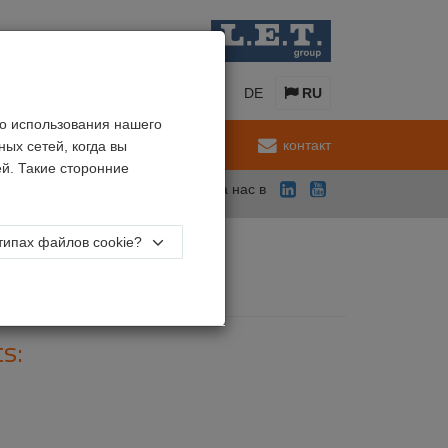
EN
NL
FR
DE
RU
о использования нашего
обслуживание
контакт
ых сетей, когда вы
й. Такие сторонние
Подпишитесь на нас в
типах файлов cookie?
s: