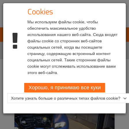
Cookies
Мы используем файлы cookie, чтобы
обеспечить максимальное удобство
L.E.T. Automotive
использования нашего веб-сайта. Сюда входят
Toggl
файлы cookie со сторонних веб-сайтов
navig
Главная
социальных сетей, когда вы посещаете
Потребители
Государственные инспекционные центры
страницу, содержащую встроенный контент
социальных сетей. Такие сторонние файлы
cookie могут отслеживать использование вами
Государственные
этого веб-сайта.
инспекционные центры
Хорошо, я принимаю все куки
Хотите узнать больше о различных типах файлов cookie?