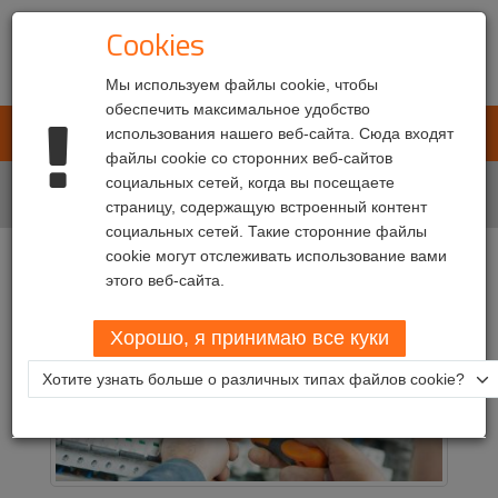
Cookies
Мы используем файлы cookie, чтобы
обеспечить максимальное удобство
L.E.T. Automotive
использования нашего веб-сайта. Сюда входят
Toggl
файлы cookie со сторонних веб-сайтов
navig
Главная
социальных сетей, когда вы посещаете
Сервисы
Профилактическое обслуживание
страницу, содержащую встроенный контент
социальных сетей. Такие сторонние файлы
cookie могут отслеживать использование вами
Профилактическое
этого веб-сайта.
обслуживание
Хорошо, я принимаю все куки
Хотите узнать больше о различных типах файлов cookie?